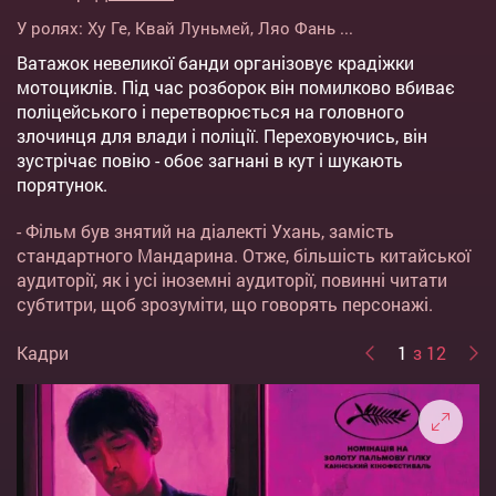
У ролях:
Ху Ге
,
Квай Луньмей
,
Ляо Фань
...
Ватажок невеликої банди організовує крадіжки
мотоциклів. Під час розборок він помилково вбиває
поліцейського і перетворюється на головного
злочинця для влади і поліції. Переховуючись, він
зустрічає повію - обоє загнані в кут і шукають
порятунок.
- Фільм був знятий на діалекті Ухань, замість
стандартного Мандарина. Отже, більшість китайської
аудиторії, як і усі іноземні аудиторії, повинні читати
субтитри, щоб зрозуміти, що говорять персонажі.
Кадри
1
з 12