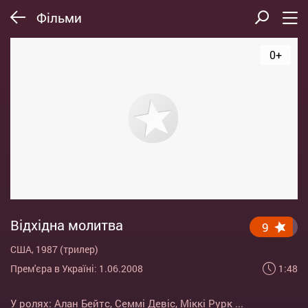
Фільми
0+
Відхідна молитва
9
США, 1987 (трилер)
1:48
Прем'єра в Україні: 1.06.2008
У ролях:
Алан Бейтс
,
Семмі Девіс
,
Міккі Рурк
...