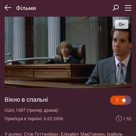
Фільми
0+
Вікно в спальні
7
США, 1987 (трилер, драма)
1:52
Прем'єра в Україні: 6.02.2006
У ролях:
Стів Гуттенберг
,
Елізабет МакГоверн
,
Ізабель