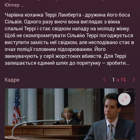
Юппер
...
Чарівна коханка Террі Ламберта - дружина його боса
Сільвія. Одного разу вночі вона виглядає з вікна
спальні Террі і стає свідком нападу на молоду жінку.
Щоб не скомпрометувати Сільвію Террі погоджується
виступити замість неї свідком, але несподівано стає в
очах поліції головним підозрюваним. Його
звинувачують у серії жорстоких вбивств. Для Террі
залишається єдиний шлях до порятунку – зробити...
Кадри
1
з 15