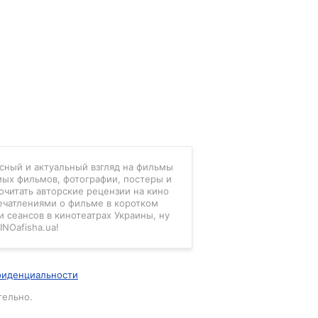
есный и актуальный взгляд на фильмы
мых фильмов, фотографии, постеры и
очитать авторские рецензии на кино
ечатлениями о фильме в коротком
 сеансов в кинотеатрах Украины, ну
INOafisha.ua!
фиденциальности
тельно.