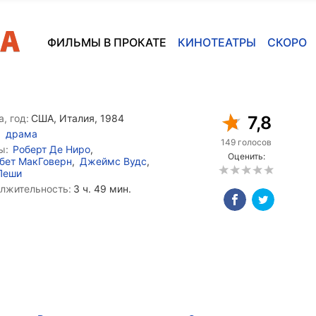
ФИЛЬМЫ В ПРОКАТЕ
КИНОТЕАТРЫ
СКОРО
, год:
США, Италия, 1984
7,8
драма
149 голосов
ы:
Роберт Де Ниро
,
Оценить:
бет МакГоверн
,
Джеймс Вудс
,
Пеши
лжительность:
3 ч. 49 мин.