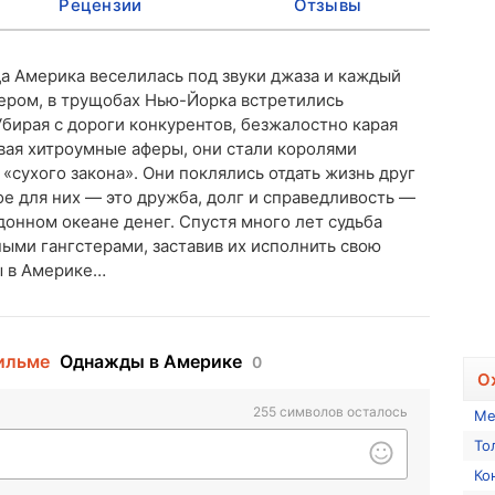
Рецензии
Отзывы
да Америка веселилась под звуки джаза и каждый
ером, в трущобах Нью-Йорка встретились
Убирая с дороги конкурентов, безжалостно карая
вая хитроумные аферы, они стали королями
«сухого закона». Они поклялись отдать жизнь друг
ное для них — это дружба, долг и справедливость —
здонном океане денег. Спустя много лет судьба
ыми гангстерами, заставив их исполнить свою
ы в Америке…
ильме
Однажды в Америке
0
О
255
символов осталось
Ме
То
Ко