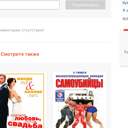
Ку
Опубликовать
Я 
вс
мментарии отсутствуют
Р
Смотрите также