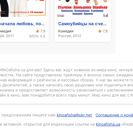
Сначала любовь, потом свадьба
Самоубийцы на счет три
омедия
Комедия
7,9
7,8
А, 2011
Россия, 2012
IMDb:
4,8
INOafisha.ua для вас! Здесь вас ждут новинки из мира кино, интер
новостях. На сайте представлены трейлеры и анонсы самых ожидае
нная информация о рейтингах и кассовых сборах. У нас вы можете п
 десятилетий, а также написать свою рецензию или поделиться вп
киномана и предоставляет возможность ознакомиться с расписаниями
айн в кино, вам понадобится всего пару минут. Мир кино для вас с K
м и предложениям пишите нам
kinoafisha@ukr.net
Соглашение о кон
е активной, открытой для индексации ссылки на
kinoafisha.ua
обяза