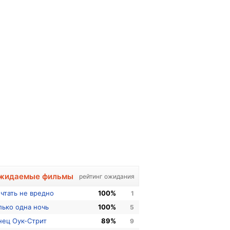
жидаемые фильмы
рейтинг ожидания
чтать не вредно
100%
1
лько одна ночь
100%
5
нец Оук-Стрит
89%
9