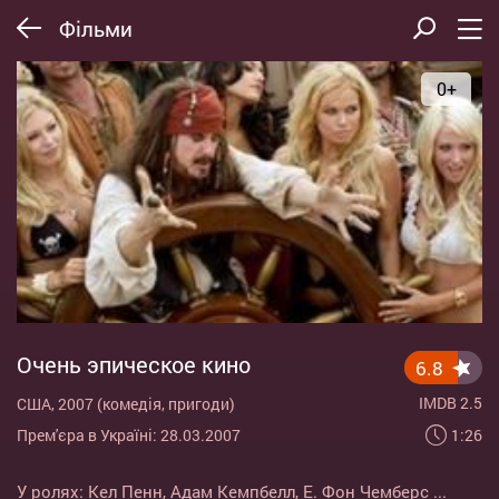
Фільми
0+
Очень эпическое кино
6.8
IMDB 2.5
США, 2007 (комедія, пригоди)
1:26
Прем'єра в Україні: 28.03.2007
У ролях:
Кел Пенн
,
Адам Кемпбелл
,
Е. Фон Чемберс
...