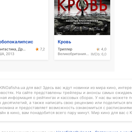
обопокалипсис
Кровь
Фантастика, Драма, Боевик
Триллер
7,2
4,0
А, 2013
Великобритания, 2012
IMDb:
6,0
INOafisha.ua для вас! Здесь вас ждут новинки из мира кино, интер
новостях. На сайте представлены трейлеры и анонсы самых ожидае
нная информация о рейтингах и кассовых сборах. У нас вы можете п
 десятилетий, а также написать свою рецензию или поделиться вп
киномана и предоставляет возможность ознакомиться с расписаниями
айн в кино, вам понадобится всего пару минут. Мир кино для вас с K