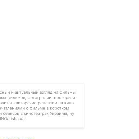
есный и актуальный взгляд на фильмы
мых фильмов, фотографии, постеры и
очитать авторские рецензии на кино
ечатлениями о фильме в коротком
 сеансов в кинотеатрах Украины, ну
INOafisha.ua!