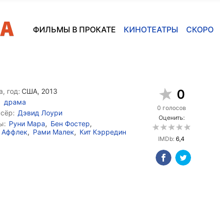
ФИЛЬМЫ В ПРОКАТЕ
КИНОТЕАТРЫ
СКОРО
, год:
США, 2013
0
драма
0 голосов
сёр:
Дэвид Лоури
Оценить:
ы:
Руни Мара
,
Бен Фостер
,
 Аффлек
,
Рами Малек
,
Кит Кэрредин
IMDb:
6,4