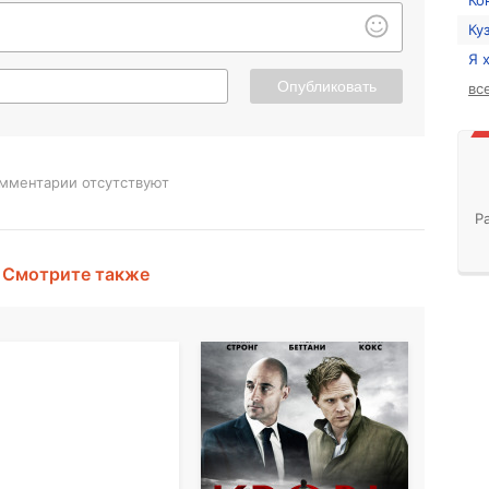
Ко
Ку
Я 
Опубликовать
вс
мментарии отсутствуют
Р
Смотрите также