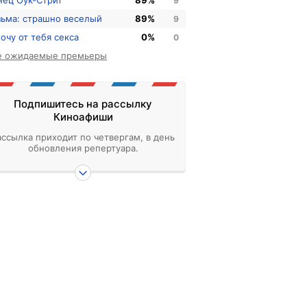
нец Оук-Стрит
89%
9
зьма: страшно веселый
89%
9
хочу от тебя секса
0%
0
е ожидаемые премьеры
Подпишитесь на рассылку
Киноафиши
ассылка приходит по четвергам, в день
обновления репертуара.