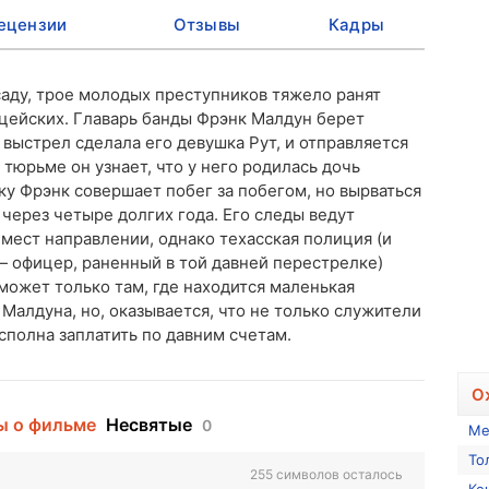
ецензии
Отзывы
Кадры
асаду, трое молодых преступников тяжело ранят
цейских. Главарь банды Фрэнк Малдун берет
й выстрел сделала его девушка Рут, и отправляется
 тюрьме он узнает, что у него родилась дочь
ку Фрэнк совершает побег за побегом, но вырваться
 через четыре долгих года. Его следы ведут
мест направлении, однако техасская полиция (и
 офицер, раненный в той давней перестрелке)
 может только там, где находится маленькая
а Малдуна, но, оказывается, что не только служители
 сполна заплатить по давним счетам.
О
ы о фильме
Несвятые
0
Ме
То
255
символов осталось