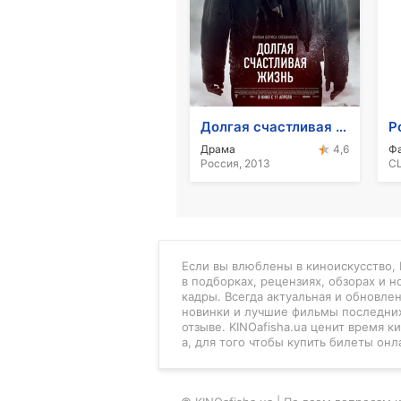
Долгая счастливая жизнь
Р
Драма
4,6
Россия, 2013
СШ
Если вы влюблены в киноискусство, K
в подборках, рецензиях, обзорах и 
кадры. Всегда актуальная и обновле
новинки и лучшие фильмы последних
отзыве. KINOafisha.ua ценит время 
а, для того чтобы купить билеты онл