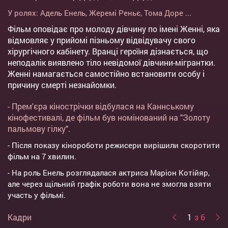
У ролях:
Адель Енель
,
Жеремі Реньє
,
Тома Доре
...
Фільм оповідає про молоду дівчину по імені Женні, яка
відмовляє у прийомі пізньому відвідувачу свого
хірургічного кабінету. Вранці героїня дізнається, що
неподалік виявлено тіло невідомої дівчини-мігрантки.
Женні намагається самостійно встановити особу і
причину смерті незнайомки.
- Прем'єра кінострічки відбулася на Каннському
кінофестивалі, де фільм був номінований на "Золоту
пальмову гілку".
- Після показу кінороботи режисери вирішили скоротити
фільм на 7 хвилин.
- На роль Енель розглядалася актриса Маріон Котійяр,
але через щільний графік роботи вона не змогла взяти
участь у фільмі.
Кадри
1
з 6