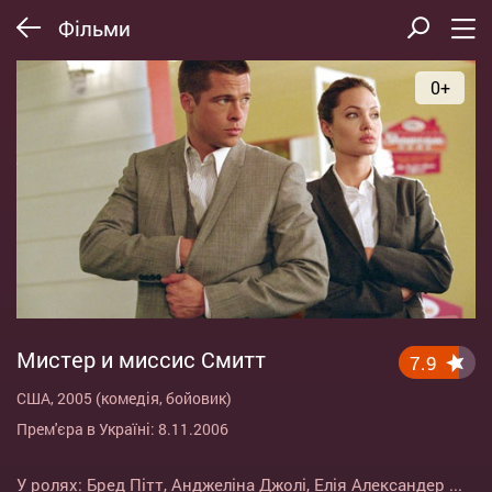
Фільми
0+
Мистер и миссис Смитт
7.9
США, 2005 (комедія, бойовик)
Прем'єра в Україні: 8.11.2006
У ролях:
Бред Пітт
,
Анджеліна Джолі
,
Елія Александер
...