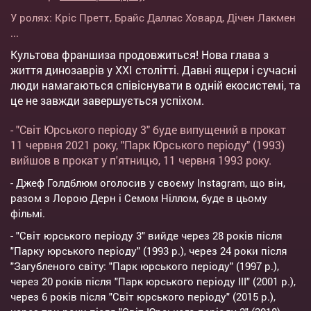
У ролях:
Кріс Претт
,
Брайс Даллас Ховард
,
Дічен Лакмен
...
Культова франшиза продовжиться! Нова глава з
життя динозаврів у XXI столітті. Давні ящери і сучасні
люди намагаються співіснувати в одній екосистемі, та
це не завжди завершується успіхом.
- "Світ Юрського періоду 3" буде випущений в прокат
11 червня 2021 року, "Парк Юрського періоду" (1993)
вийшов в прокат у п'ятницю, 11 червня 1993 року.
- Джеф Голдблюм оголосив у своєму Instagram, що він,
разом з Лорою Дерн і Семом Ніллом, буде в цьому
фільмі.
- "Світ юрського періоду 3" вийде через 28 років після
"Парку юрського періоду" (1993 р.), через 24 роки після
"Загубленого світу: "Парк юрського періоду" (1997 р.),
через 20 років після "Парк юрського періоду III" (2001 р.),
через 6 років після "Світ юрського періоду" (2015 р.),