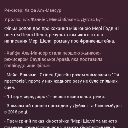
Режисер:
Хаіфа Аль-Мансур
У ролях:
Ель Фаннінг
,
Мейсі Вільямс
,
Дуглас Бут
...
Фільм роповідає про кохання між юною Мері Годвін і
поетом Персі Шеллі, результатом якого стало
написання Мері Шеллі роману про Франкенштейна.
- Хайфа Аль-Мансор стала першою жынкою-
режисером Саудівської Аравії, яка поставила
голлівудський фільм.
- Мейсі Вільямс і Стівен Діллейн разом знімалися в "Грі
престолів", проте у них жодного разу не було спільних
сцен.
- "Шторм серед зірок" - перша назва кінострічки.
- Знімальний процес проходив у Дубліні та Люксембурзі
в 2016 році.
- Прем'єрний показ кінострічки "Мері Шеллі та монстр
Франкенштейна" пройшов у рамках кінофестивалю в