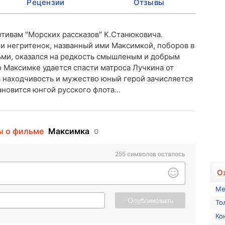
Рецензии
Отзывы
тивам "Морских рассказов" К.Станюковича.
 негритенок, названный ими Максимкой, поборов в
ьми, оказался на редкость смышленым и добрым
Максимке удается спасти матроса Лучкина от
 находчивость и мужество юный герой зачисляется
ановится юнгой русского флота...
ы о фильме
Максимка
0
255
символов осталось
О
Ме
Опубликовать
То
Ко