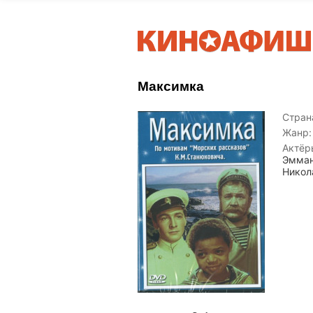
Максимка
Страна
Жанр:
Актёр
Эмман
Никол