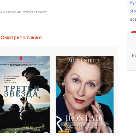
Ку
Я 
мментарии отсутствуют
вс
Смотрите также
Р