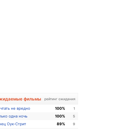
жидаемые фильмы
рейтинг ожидания
чтать не вредно
100%
1
лько одна ночь
100%
5
нец Оук-Стрит
89%
9