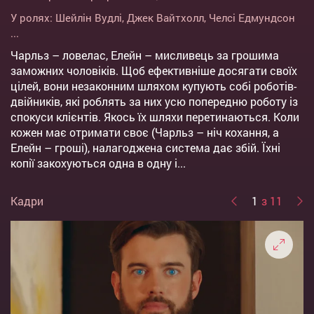
У ролях:
Шейлін Вудлі
,
Джек Вайтхолл
,
Челсі Едмундсон
...
Чарльз – ловелас, Елейн – мисливець за грошима
заможних чоловіків. Щоб ефективніше досягати своїх
цілей, вони незаконним шляхом купують собі роботів-
двійників, які роблять за них усю попередню роботу із
спокуси клієнтів. Якось їх шляхи перетинаються. Коли
кожен має отримати своє (Чарльз – ніч кохання, а
Елейн – гроші), налагоджена система дає збій. Їхні
копії закохуються одна в одну і...
Кадри
1
з 11