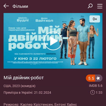
Фільми
0+
Мій двійник-робот
5.5
IMDB 5.6
США, 2023 (комедія)
1:33
Прем'єра в Україні: 21.02.2024
Режисер:
Каспер Крістенсен
,
Ентоні Хайнс