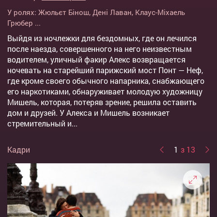
У ролях:
Жюльєт Бінош
,
Дені Лаван
,
Клаус-Міхаель
Грюбер
...
Выйдя из ночлежки для бездомных, где он лечился
после наезда, совершенного на него неизвестным
водителем, уличный факир Алекс возвращается
ночевать на старейший парижский мост Понт — Неф,
где кроме своего обычного напарника, снабжающего
его наркотиками, обнаруживает молодую художницу
Мишель, которая, потеряв зрение, решила оставить
дом и друзей. У Алекса и Мишель возникает
стремительный и...
Кадри
1
з 13