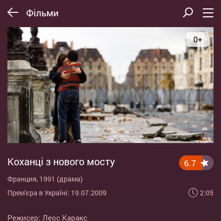
Фільми
0+
Коханці з нового мосту
6.7
Франция, 1991 (драма)
2:05
Прем'єра в Україні: 19.07.2009
Режисер:
Леос Каракс