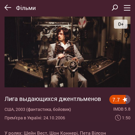
Фільми
0+
Лига выдающихся джентльменов
7.7
IMDB 5.8
США, 2003 (фантастика, бойовик)
1:50
Прем'єра в Україні: 24.10.2006
У ролях:
Шейн Вест
,
Шон Коннері
,
Пета Вілсон