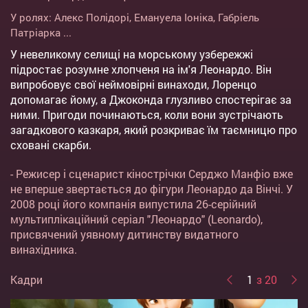
У ролях:
Алекс Полідорі
,
Емануела Іоніка
,
Габріель
Патріарка
...
У невеликому селищі на морському узбережжі
підростає розумне хлопченя на ім'я Леонардо. Він
випробовує свої неймовірні винаходи, Лоренцо
допомагає йому, а Джоконда глузливо спостерігає за
ними. Пригоди починаються, коли вони зустрічають
загадкового казкаря, який розкриває їм таємницю про
сховані скарби.
- Режисер і сценарист кінострічки Серджо Манфіо вже
не вперше звертається до фігури Леонардо да Вінчі. У
2008 році його компанія випустила 26-серійний
мультиплікаційний серіал "Леонардо" (Leonardo),
присвячений уявному дитинству видатного
винахідника.
Кадри
1
з 20