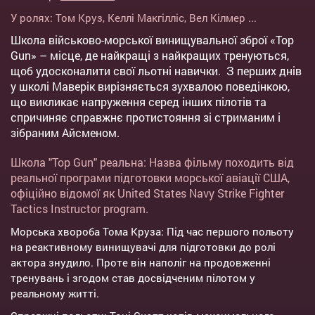
У ролях:
Том Круз
,
Келлі Макгілліс
,
Вел Кілмер
...
Школа військово-морської винищувальної зброї «Top
Gun» – місце, де найкращі з найкращих тренуються,
щоб удосконалити свої льотні навички. З перших днів
у школі Маверік вирізняється зухвалою поведінкою,
що викликає напруження серед інших пілотів та
спричиняє справжнє протистояння зі стриманим і
зібраним Айсменом.
Школа "Top Gun" реальна: Назва фільму походить від
реальної програми підготовки морської авіації США,
офіційно відомої як United States Navy Strike Fighter
Tactics Instructor program.
Морська хвороба Тома Круза: Під час першого польоту
на реактивному винищувачі для підготовки до ролі
актора знудило. Проте він наполіг на продовженні
тренувань і згодом став досвідченим пілотом у
реальному житті.