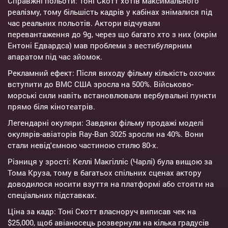
Справжні польоти: Тоні Скотт хотів максимального
реалізму, тому більшість кадрів у кабінах знімалися під
час реальних польотів. Актори відчували
перевантаження до 9g, через що багато хто з них (окрім
Ентоні Едвардса) мав проблеми з вестибулярним
апаратом під час зйомок.
Рекламний ефект: Після виходу фільму кількість охочих
вступити до ВМС США зросла на 500%. Військово-
морські сили навіть встановлювали вербувальні пункти
прямо біля кінотеатрів.
Легендарні окуляри: Завдяки фільму продажі моделі
окулярів-авіаторів Ray-Ban 3025 зросли на 40%. Вони
стали невід'ємною частиною стилю 80-х.
Різниця у зрості: Келлі Макгілліс (Чарлі) була вищою за
Тома Круза, тому в багатьох спільних сценах актору
доводилося носити взуття на платформі або стояти на
спеціальних підставках.
Ціна за кадр: Тоні Скотт власноруч виписав чек на
$25,000, щоб авіаносець розвернули на кілька градусів