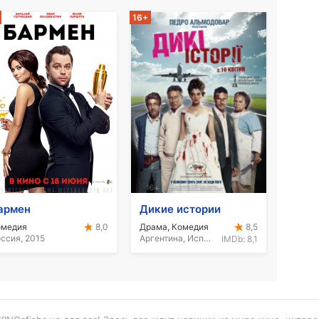
16+
армен
Дикие истории
омедия
Драма, Комедия
8,0
8,5
ссия, 2015
Аргентина, Испания, 2014
IMDb:
8,1