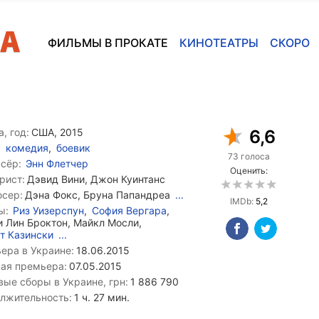
ФИЛЬМЫ В ПРОКАТЕ
КИНОТЕАТРЫ
СКОРО
, год:
США, 2015
6,6
комедия
,
боевик
73 голоса
сёр:
Энн Флетчер
Оценить:
рист:
Дэвид Вини, Джон Куинтанс
сер:
Дэна Фокс, Бруна Папандреа
...
IMDb:
5,2
ы:
Риз Уизерспун
,
София Вергара
,
 Лин Броктон, Майкл Мосли,
т Казински
...
ера в Украине:
18.06.2015
ая премьера:
07.05.2015
вые сборы в Украине, грн:
1 886 790
лжительность:
1 ч. 27 мин.