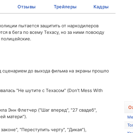
Отзывы
Трейлеры
Кадры
полиции пытается защитить от наркодилеров
ся в бега по всему Техасу, но за ними повсюду
 полицейские.
ад сценарием до выхода фильма на экраны прошло
валась "Не шутите с Техасом" (Don't Mess With
О
ла Энн Флетчер ("Шаг вперед", "27 свадеб",
ей матери").
Ме
То
 законе", "Переступить черту", "Дикая"),