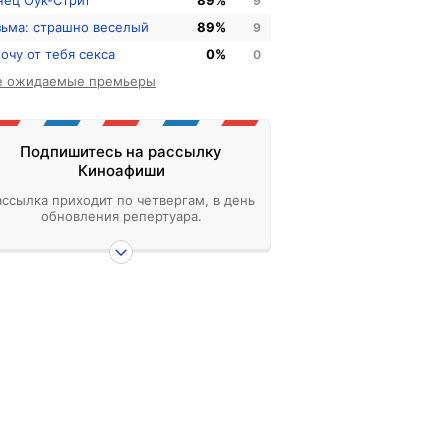
нец Оук-Стрит
89%
9
зьма: страшно веселый
89%
9
хочу от тебя секса
0%
0
е ожидаемые премьеры
Подпишитесь на рассылку
Киноафиши
ассылка приходит по четвергам, в день
обновления репертуара.