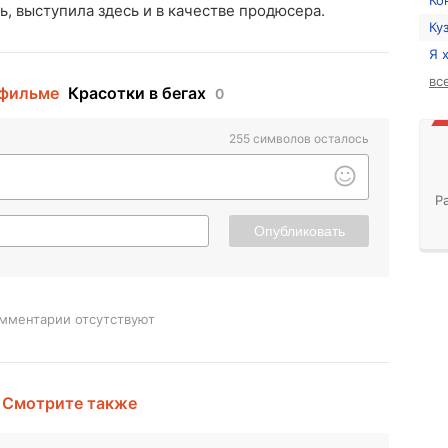
Ко
, выступила здесь и в качестве продюсера.
Ку
Я 
вс
 фильме
Красотки в бегах
0
255
символов осталось
Р
Опубликовать
мментарии отсутствуют
Смотрите также