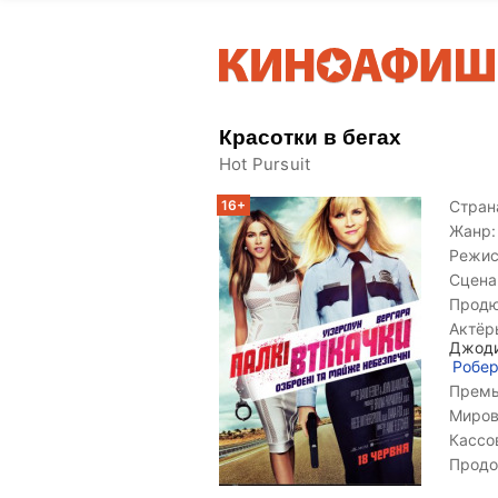
Красотки в бегах
Hot Pursuit
16+
Страна
Жанр:
Режис
Сцена
Продю
Актёр
Джоди
Робер
Премь
Миров
Кассо
Продо