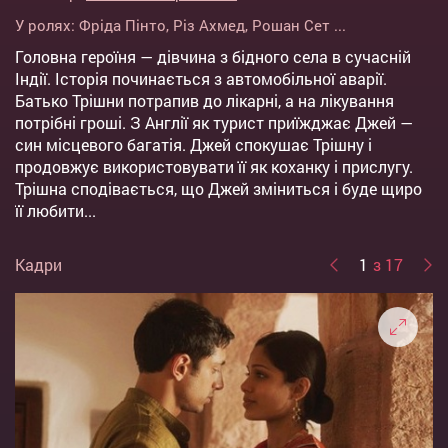
У ролях:
Фріда Пінто
,
Різ Ахмед
,
Рошан Сет
...
Головна героїня — дівчина з бідного села в сучасній
Індії. Історія починається з автомобільної аварії.
Батько Трішни потрапив до лікарні, а на лікування
потрібні гроші. З Англії як турист приїжджає Джей —
син місцевого багатія. Джей спокушає Трішну і
продовжує використовувати її як коханку і прислугу.
Трішна сподівається, що Джей зміниться і буде щиро
її любити...
Кадри
1
з 17