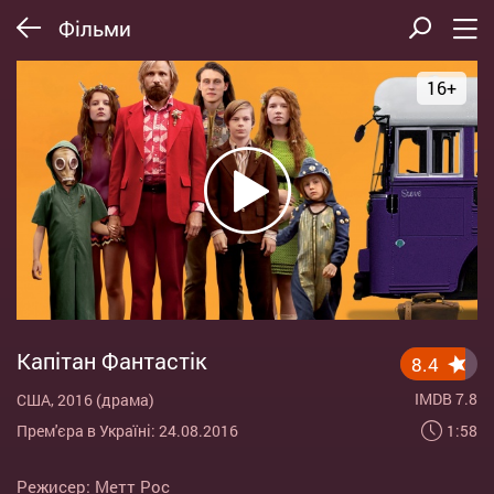
Фільми
16+
Капітан Фантастік
8.4
IMDB 7.8
США, 2016 (драма)
1:58
Прем'єра в Україні: 24.08.2016
Режисер:
Метт Рос