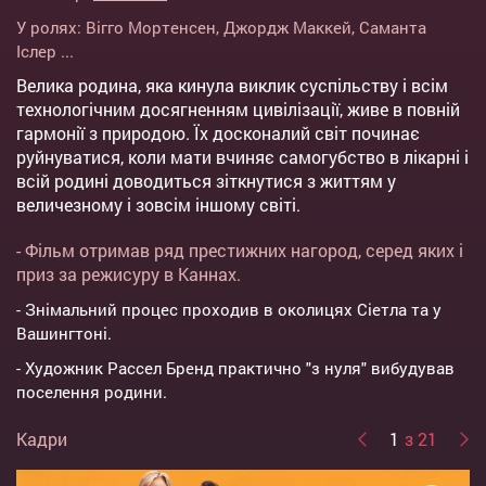
У ролях:
Вігго Мортенсен
,
Джордж Маккей
,
Саманта
Іслер
...
Велика родина, яка кинула виклик суспільству і всім
технологічним досягненням цивілізації, живе в повній
гармонії з природою. Їх досконалий світ починає
руйнуватися, коли мати вчиняє самогубство в лікарні і
всій родині доводиться зіткнутися з життям у
величезному і зовсім іншому світі.
- Фільм отримав ряд престижних нагород, серед яких і
приз за режисуру в Каннах.
- Знімальний процес проходив в околицях Сіетла та у
Вашингтоні.
- Художник Рассел Бренд практично "з нуля" вибудував
поселення родини.
Кадри
1
з 21