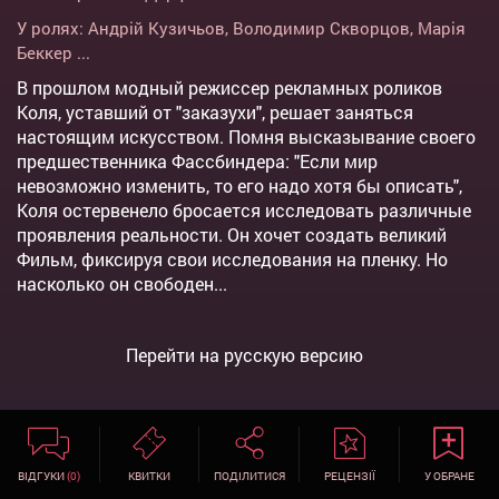
У ролях:
Андрій Кузичьов
,
Володимир Скворцов
,
Марія
Беккер
...
В прошлом модный режиссер рекламных роликов
Коля, уставший от "заказухи", решает заняться
настоящим искусством. Помня высказывание своего
предшественника Фассбиндера: "Если мир
невозможно изменить, то его надо хотя бы описать",
Коля остервенело бросается исследовать различные
проявления реальности. Он хочет создать великий
Фильм, фиксируя свои исследования на пленку. Но
насколько он свободен...
Перейти на русскую версию
ВІДГУКИ
(0)
КВИТКИ
ПОДІЛИТИСЯ
РЕЦЕНЗІЇ
У ОБРАНЕ