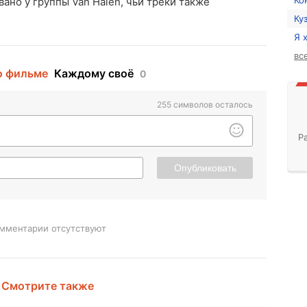
Ко
ано у группы Van Halen, чьи треки также
Ку
Я 
вс
о фильме
Каждому своё
0
255
символов осталось
Р
Опубликовать
мментарии отсутствуют
Смотрите также