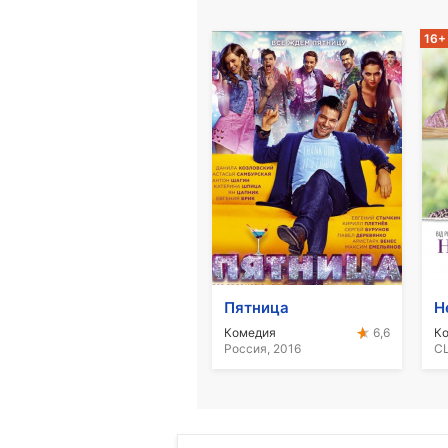
16+
Пятница
Н
Комедия
К
6,6
Россия, 2016
СШ