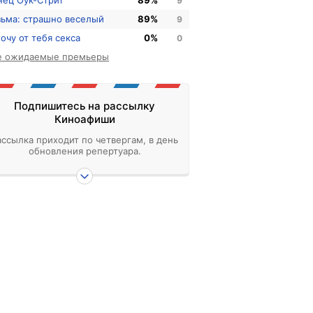
нец Оук-Стрит
89%
9
зьма: страшно веселый
89%
9
хочу от тебя секса
0%
0
е ожидаемые премьеры
Подпишитесь на рассылку
Киноафиши
ассылка приходит по четвергам, в день
обновления репертуара.