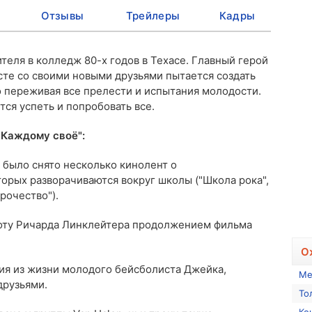
Отзывы
Трейлеры
Кадры
теля в колледж 80-х годов в Техасе. Главный герой
сте со своими новыми друзьями пытается создать
 переживая все прелести и испытания молодости.
тся успеть и попробовать все.
"Каждому своё":
было снято несколько кинолент о
орых разворачиваются вокруг школы ("Школа рока",
рочество").
оту
Ричарда Линклейтера
продолжением фильма
О
рия из жизни молодого бейсболиста Джейка,
Ме
друзьями.
То