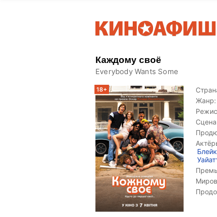
Каждому своё
Everybody Wants Some
18+
Страна
Жанр:
Режис
Сцена
Продю
Актёр
Блей
Уайат
Премь
Миров
Продо