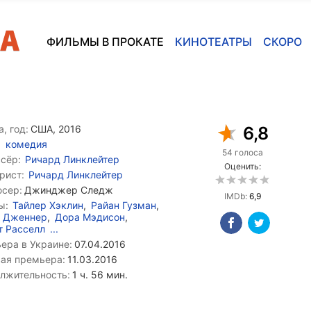
ФИЛЬМЫ В ПРОКАТЕ
КИНОТЕАТРЫ
СКОРО
, год:
США, 2016
6,8
комедия
54 голоса
сёр:
Ричард Линклейтер
Оценить:
рист:
Ричард Линклейтер
сер:
Джинджер Следж
IMDb:
6,9
ы:
Тайлер Хэклин
,
Райан Гузман
,
к Дженнер
,
Дора Мэдисон
,
т Расселл
...
ера в Украине:
07.04.2016
ая премьера:
11.03.2016
лжительность:
1 ч. 56 мин.