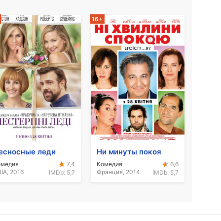
16+
есносные леди
Ни минуты покоя
омедия
Комедия
7,4
6,6
А, 2016
Франция, 2014
IMDb:
5,7
IMDb:
5,7