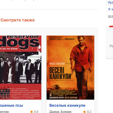
Ку
Я 
вс
Смотрите также
Р
ешеные псы
Веселые каникули
иллер
Драма, Боевик
8,8
8,2