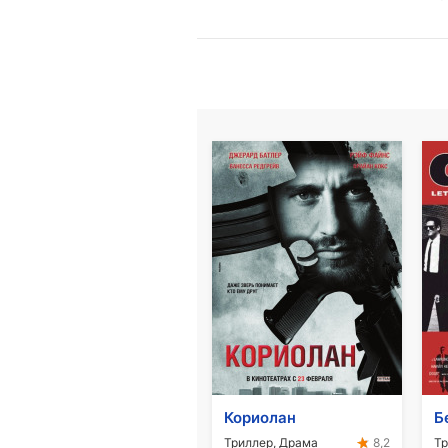
Кориолан
Б
Триллер, Драма
Тр
8,2