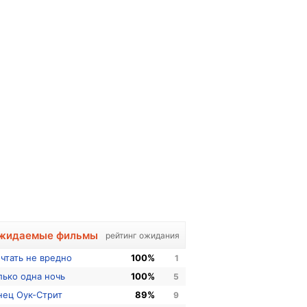
жидаемые фильмы
рейтинг ожидания
чтать не вредно
100%
1
лько одна ночь
100%
5
нец Оук-Стрит
89%
9