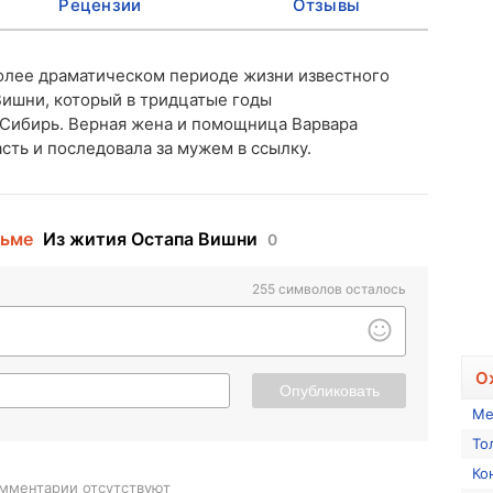
Рецензии
Отзывы
олее драматическом периоде жизни известного
Вишни, который в тридцатые годы
 Сибирь. Верная жена и помощница Варвара
сть и последовала за мужем в ссылку.
льме
Из жития Остапа Вишни
0
255
символов осталось
О
Опубликовать
Ме
То
Ко
мментарии отсутствуют