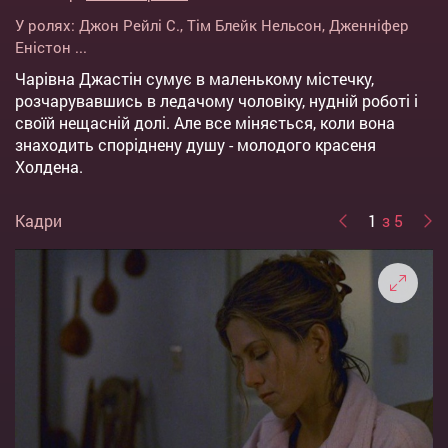
У ролях:
Джон Рейлі С.
,
Тім Блейк Нельсон
,
Дженніфер
Еністон
...
Чарівна Джастін сумує в маленькому містечку,
розчарувавшись в ледачому чоловіку, нудній роботі і
своїй нещасній долі. Але все міняється, коли вона
знаходить споріднену душу - молодого красеня
Холдена.
Кадри
1
з 5