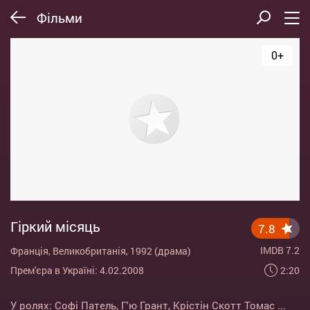
Фільми
0+
Гіркий місяць
7.8
IMDB 7.2
Франція, Великобританія, 1992 (драма)
2:20
Прем'єра в Україні: 4.02.2008
У ролях:
Софі Патель
,
Г'ю Грант
,
Крістін Скотт Томас
...