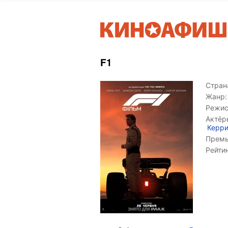
F1
Страна
Жанр:
Режис
Актёр
Керри
Премь
Рейти