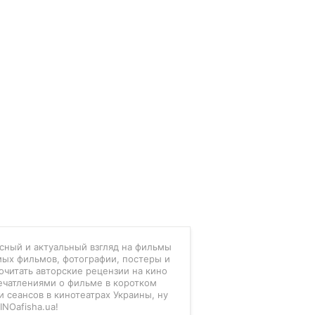
есный и актуальный взгляд на фильмы
мых фильмов, фотографии, постеры и
очитать авторские рецензии на кино
ечатлениями о фильме в коротком
 сеансов в кинотеатрах Украины, ну
INOafisha.ua!