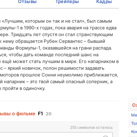
Отзывы
Трейлеры
Кадры
 «Лучшим, которым он так и не стал», был самым
улы-1 в 1990-х годах, пока авария на трассе едва
ьере. Тридцать лет спустя он стал странствующим
 нему обращается Рубен Сервантес – бывший
манды Формулы-1, оказавшейся на грани распада.
ся, чтобы дать команде последний шанс на
сё ещё может стать лучшим в мире. Его напарником в
с – яркий новичок, полон решимости задавать
в моторов прошлое Сонни неумолимо приближается,
ой напарник – это твой самый опасный соперник, а
 пройти в одиночку.
О
ывы о фильме
F1
20
Ме
То
255
символов осталось
Ко