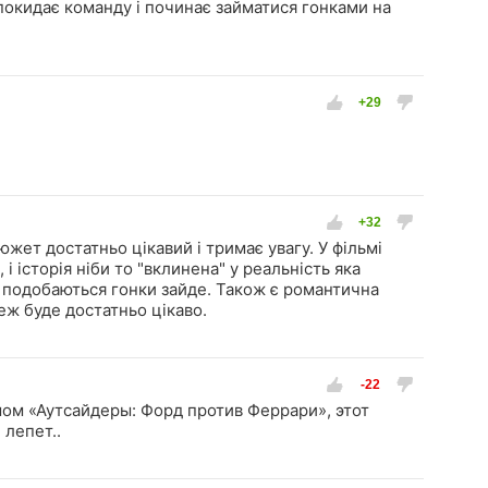
покидає команду і починає займатися гонками на
южет достатньо цікавий і тримає увагу. У фільмі
 і історія ніби то "вклинена" у реальність яка
у подобаються гонки зайде. Також є романтична
теж буде достатньо цікаво.
ом «Аутсайдеры: Форд против Феррари», этот
 лепет..