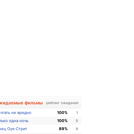
жидаемые фильмы
рейтинг ожидания
чтать не вредно
100%
1
лько одна ночь
100%
5
нец Оук-Стрит
89%
9