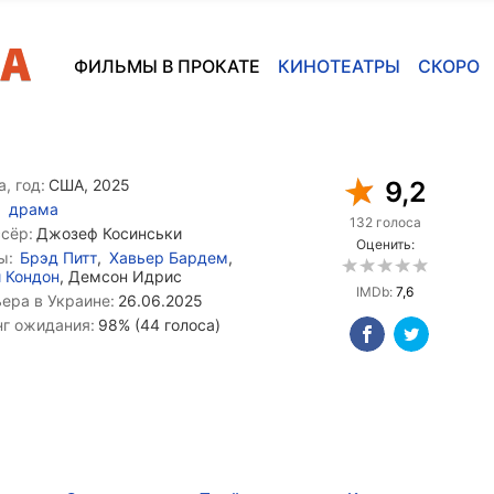
ФИЛЬМЫ В ПРОКАТЕ
КИНОТЕАТРЫ
СКОРО
, год:
США, 2025
9,2
драма
132 голоса
сёр:
Джозеф Косинськи
Оценить:
ы:
Брэд Питт
,
Хавьер Бардем
,
 Кондон
, Демсон Идриc
IMDb:
7,6
ера в Украине:
26.06.2025
нг ожидания:
98% (44 голоса)