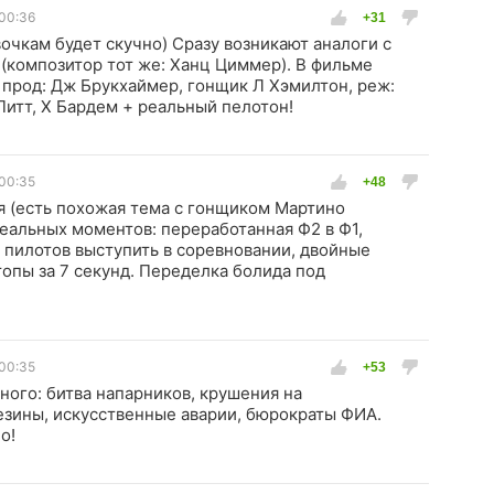
 00:36
очкам будет скучно) Сразу возникают аналоги с
 (композитор тот же: Ханц Циммер). В фильме
: прод: Дж Брукхаймер, гонщик Л Хэмилтон, реж:
Питт, Х Бардем + реальный пелотон!
 00:35
 (есть похожая тема с гонщиком Мартино
еальных моментов: переработанная Ф2 в Ф1,
пилотов выступить в соревновании, двойные
топы за 7 секунд. Переделка болида под
 00:35
ного: битва напарников, крушения на
езины, искусственные аварии, бюрократы ФИА.
о!