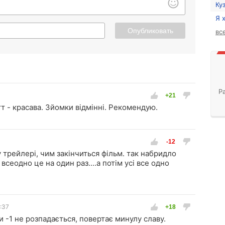
Ку
Я 
Опубликовать
вс
Р
т - красава. Зйомки відмінні. Рекомендую.
 трейлері, чим закінчиться фільм. так набридло
. всеодно це на один раз....а потім усі все одно
:37
-1 не розпадається, повертає минулу славу.