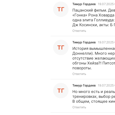
Тимур Гордеев
19.07.2025
ТГ
Пацанский фильм. Дев
«Гонка» Рона Ховарда
одна элита Голливуда
Дж Косински, акты: Б 
Ответить
Тимур Гордеев
19.07.2025
ТГ
История вымышленная
Доннелли). Много нер
отсутствие желающих 
обгоны Хейза?! Питсо
повороты.
Ответить
Тимур Гордеев
19.07.2025
ТГ
Но много есть и реаль
тренировках, выбор р
В общем, стоящее кин
Ответить