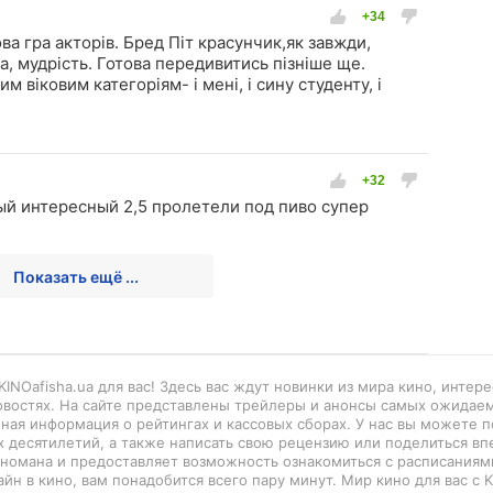
ва гра акторів. Бред Піт красунчик,як завжди,
, мудрість. Готова передивитись пізніше ще.
м віковим категоріям- і мені, і сину студенту, і
й интересный 2,5 пролетели под пиво супер
Показать ещё ...
INOafisha.ua для вас! Здесь вас ждут новинки из мира кино, интер
новостях. На сайте представлены трейлеры и анонсы самых ожидае
нная информация о рейтингах и кассовых сборах. У нас вы можете п
 десятилетий, а также написать свою рецензию или поделиться вп
киномана и предоставляет возможность ознакомиться с расписаниями
айн в кино, вам понадобится всего пару минут. Мир кино для вас с K