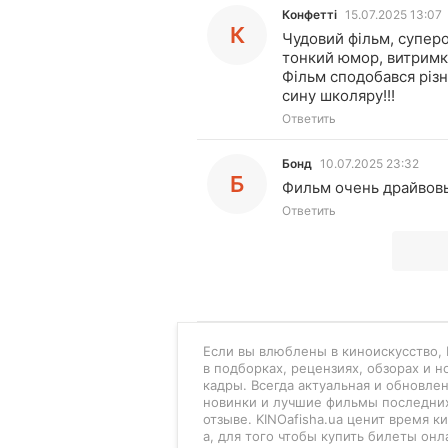
Конфетті
15.07.2025 13:07
К
Чудовий фільм, суперо
тонкий юмор, витримка
Фільм сподобався різни
сину школяру!!!
Ответить
Бонд
10.07.2025 23:32
Б
Фильм очень драйвовы
Ответить
Если вы влюблены в киноискусство, K
в подборках, рецензиях, обзорах и 
кадры. Всегда актуальная и обновле
новинки и лучшие фильмы последних
отзыве. KINOafisha.ua ценит время 
а, для того чтобы купить билеты онл