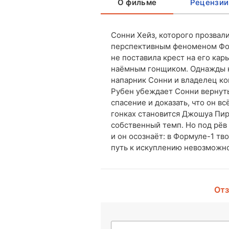
О фильме
Рецензии
Сонни Хейз, которого прозвали
перспективным феноменом Форм
не поставила крест на его кар
наёмным гонщиком. Однажды к
напарник Сонни и владелец ко
Рубен убеждает Сонни вернуть
спасение и доказать, что он в
гонках становится Джошуа Пир
собственный темп. Но под рё
и он осознаёт: в Формуле-1 тв
путь к искуплению невозможно
Отз