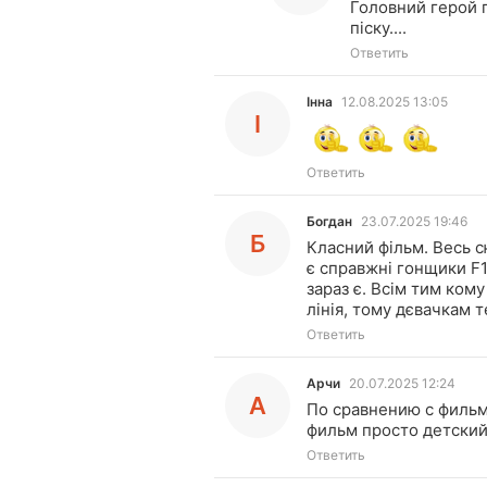
Головний герой 
піску....
Ответить
Інна
12.08.2025 13:05
І
Ответить
Богдан
23.07.2025 19:46
Б
Класний фільм. Весь с
є справжні гонщики F1,
зараз є. Всім тим ком
лінія, тому дєвачкам 
Ответить
Арчи
20.07.2025 12:24
А
По сравнению с фильм
фильм просто детский
Ответить