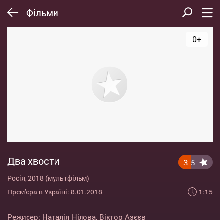
Фільми
0+
Два хвости
3.5
Росія, 2018 (мультфільм)
1:15
Прем'єра в Україні: 8.01.2018
Режисер:
Наталія Нілова
,
Віктор Азєєв