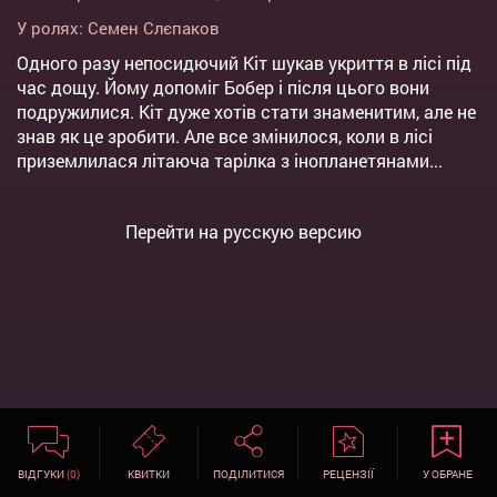
У ролях:
Семен Слєпаков
Одного разу непосидючий Кіт шукав укриття в лісі під
час дощу. Йому допоміг Бобер і після цього вони
подружилися. Кіт дуже хотів стати знаменитим, але не
знав як це зробити. Але все змінилося, коли в лісі
приземлилася літаюча тарілка з інопланетянами...
Перейти на русскую версию
ВІДГУКИ
(0)
КВИТКИ
ПОДІЛИТИСЯ
РЕЦЕНЗІЇ
У ОБРАНЕ