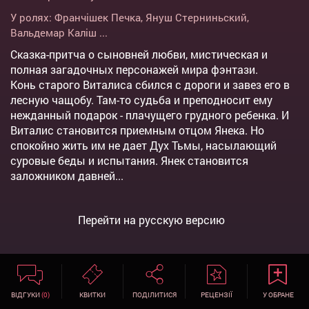
У ролях:
Франчішек Печка
,
Януш Стерниньский
,
Вальдемар Каліш
...
Сказка-притча о сыновней любви, мистическая и
полная загадочных персонажей мира фэнтази.
Конь старого Виталиса сбился с дороги и завез его в
лесную чащобу. Там-то судьба и преподносит ему
нежданный подарок - плачущего грудного ребенка. И
Виталис становится приемным отцом Янека. Но
спокойно жить им не дает Дух Тьмы, насылающий
суровые беды и испытания. Янек становится
заложником давней...
Перейти на русскую версию
ВІДГУКИ
(0)
КВИТКИ
ПОДІЛИТИСЯ
РЕЦЕНЗІЇ
У ОБРАНЕ