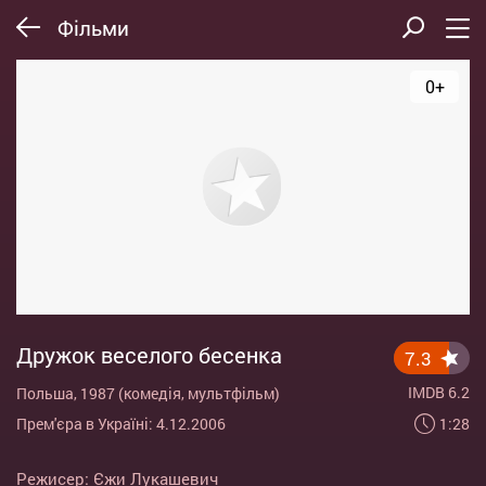
Фільми
0+
Дружок веселого бесенка
7.3
IMDB 6.2
Польша, 1987 (комедія, мультфільм)
1:28
Прем'єра в Україні: 4.12.2006
Режисер:
Єжи Лукашевич