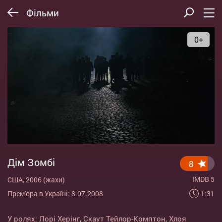
Фільми
0+
Дім Зомбі
8
IMDB 5
США, 2006 (жахи)
1:31
Прем'єра в Україні: 8.07.2008
У ролях:
Лорі Херінг
,
Скаут Тейлор-Комптон
,
Хлоя