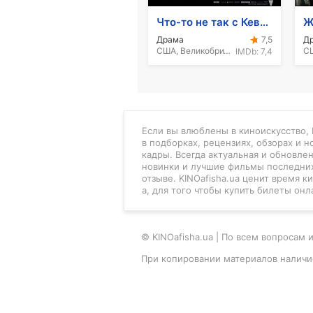
Что-то не так с Кевином
Драма
Д
7,5
США, Великобритания, 2011
СШ
IMDb:
7,4
Если вы влюблены в киноискусство, K
в подборках, рецензиях, обзорах и 
кадры. Всегда актуальная и обновле
новинки и лучшие фильмы последних
отзыве. KINOafisha.ua ценит время 
а, для того чтобы купить билеты онл
© KINOafisha.ua | По всем вопроса
При копировании материалов наличи