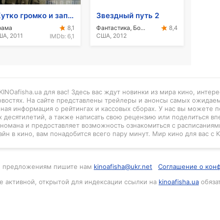
Жутко громко и запредельно близко
Звездный путь 2
рама
Фантастика, Боевик, Приключения
8,1
8,4
А, 2011
США, 2012
IMDb:
6,1
INOafisha.ua для вас! Здесь вас ждут новинки из мира кино, интер
новостях. На сайте представлены трейлеры и анонсы самых ожидае
нная информация о рейтингах и кассовых сборах. У нас вы можете п
 десятилетий, а также написать свою рецензию или поделиться вп
киномана и предоставляет возможность ознакомиться с расписаниями
айн в кино, вам понадобится всего пару минут. Мир кино для вас с K
м и предложениям пишите нам
kinoafisha@ukr.net
Соглашение о кон
е активной, открытой для индексации ссылки на
kinoafisha.ua
обяза