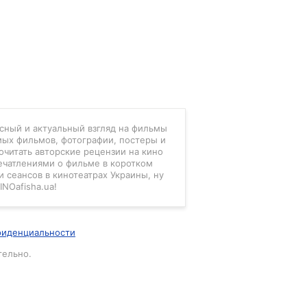
есный и актуальный взгляд на фильмы
мых фильмов, фотографии, постеры и
очитать авторские рецензии на кино
ечатлениями о фильме в коротком
 сеансов в кинотеатрах Украины, ну
INOafisha.ua!
фиденциальности
тельно.