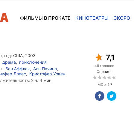
ФИЛЬМЫ В ПРОКАТЕ
КИНОТЕАТРЫ
СКОРО
, год:
США, 2003
7,1
драма
,
приключения
49 голосов
ы:
Бен Аффлек
,
Аль Пачино
,
Оценить:
нифер Лопес
,
Кристофер Уокен
лжительность:
2 ч. 4 мин.
IMDb:
2,7