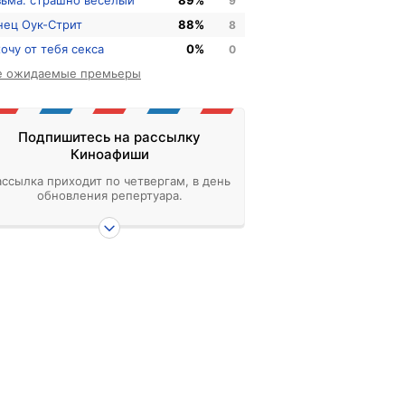
зьма: страшно веселый
89%
9
нец Оук-Стрит
88%
8
хочу от тебя секса
0%
0
е ожидаемые премьеры
Подпишитесь на рассылку
Киноафиши
ассылка приходит по четвергам, в день
обновления репертуара.