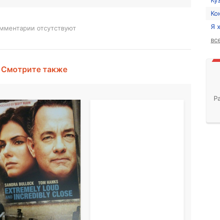
Ку
Ко
Я 
мментарии отсутствуют
вс
Смотрите также
Р