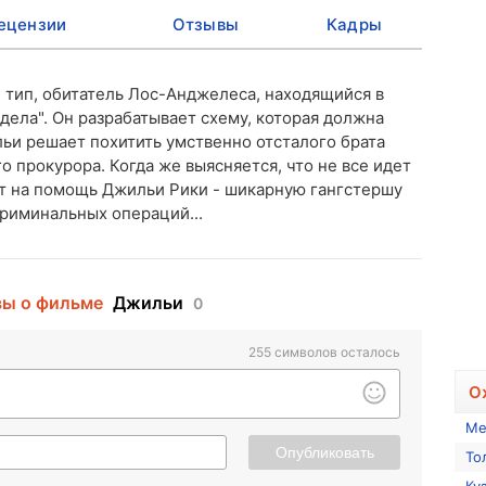
ецензии
Отзывы
Кадры
тип, обитатель Лос-Анджелеса, находящийся в
дела". Он разрабатывает схему, которая должна
льи решает похитить умственно отсталого брата
 прокурора. Когда же выясняется, что не все идет
ет на помощь Джильи Рики - шикарную гангстершу
риминальных операций...
ы о фильме
Джильи
0
255
символов осталось
О
Ме
Опубликовать
То