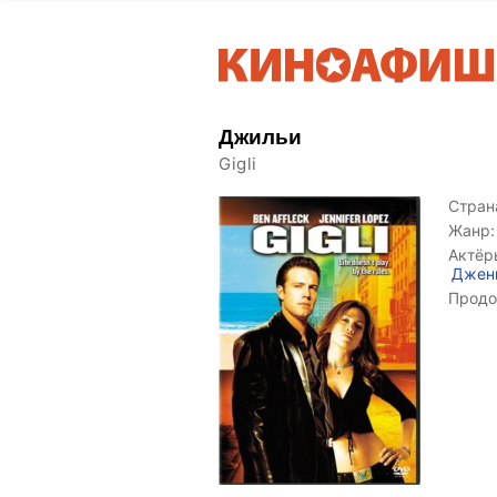
Джильи
Gigli
Страна
Жанр:
Актёр
Джен
Продо