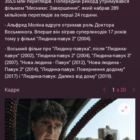
355,5 млн переглядів. Попередній рекорд утримувався
фільмом "Месники: Завершення", який набрав 289
мільйонів переглядів за перші 24 години.
- Альфред Моліна вдруге отримав роль Доктора
Восьминога. Вперше він зіграв суперлиходія 17 років
тому у фільмі "Людина-павук 2" (2004).
- Восьмий фільм про "Людину-павука", після "Людина-
павук" (2002), "Людина-павук 2" (2004), "Людина-павук 3"
(2007), "Нова людина - Павук" (2012), "Нова людина -
Павук 2" (2014), "Людина-павук: Повернення додому"
(2017) і "Людина-павук: Далеко від дому" (2019).
Кадри
1
з 20