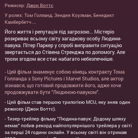
Режисер:
Джон Воттс
У ролях:
Том Голланд
,
Зендея Коулман
,
Бенедикт
Камбербетч
...
Його життя і репутація під загрозою... Містеріо
розкриває всьому світу загадкову особу Людини-
павука. Пітер Паркер у спробі виправити ситуацію
звертається до Стівена Стренджа по допомогу. Але
трохи згодом все стає набагато небезпечніше.
- Цей фільм знаменує собою кінець контракту Тома
Голланда з Sony Pictures і Marvel Studios, але актор
зізнався, що готовий продовжити його, адже хоче
продовжувати бути "Людиною-павуком".
- Цей фільм став першою трилогією MCU, яку зняв один
режисер (Джон Воттс).
- Тизер-трейлер фільму "Людина-павук: Додому шляху
немає" побив рекорд найпопулярнішого трейлера у світі
за перші 24 години онлайн. У всьому світі він отримав