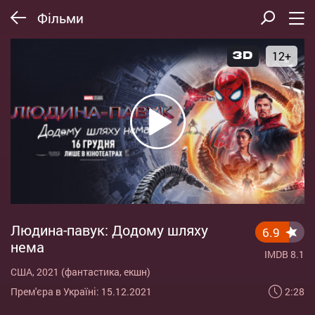
Фільми
12+
Людина-павук: Додому шляху
6.9
нема
IMDB 8.1
США, 2021 (фантастика, екшн)
2:28
Прем'єра в Україні: 15.12.2021