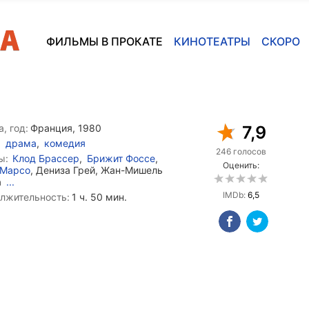
ФИЛЬМЫ В ПРОКАТЕ
КИНОТЕАТРЫ
СКОРО
, год:
Франция, 1980
7,9
драма
,
комедия
246 голосов
ы:
Клод Брассер
,
Брижит Фоссе
,
Оценить:
 Марсо
, Дениза Грей, Жан-Мишель
а
...
IMDb:
6,5
лжительность:
1 ч. 50 мин.