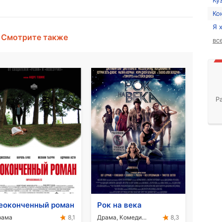
Ку
Ко
Я 
Смотрите также
вс
Р
еоконченный роман
Рок на века
рама
Драма, Комедия, Мелодрама
8,1
8,3