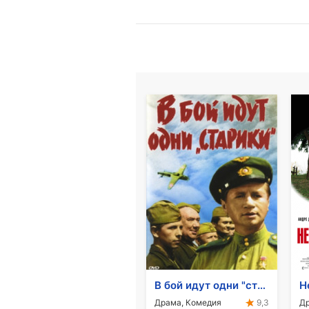
В бой идут одни "старики"
Н
Драма, Комедия
Д
9,3