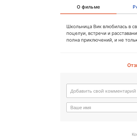
О фильме
Р
Школьница Вик влюбилась в св
поцелуи, встречи и расставани
полна приключений, и не тольк
Отз
Ко