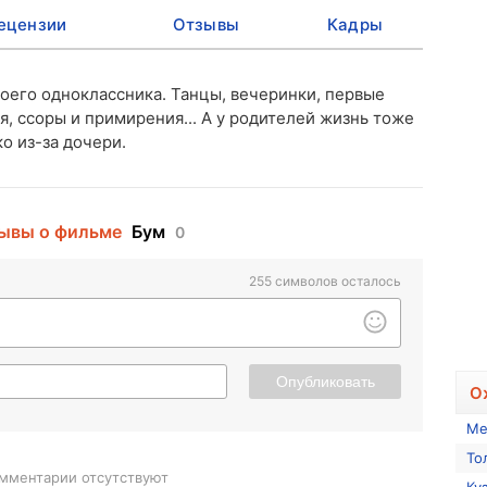
ецензии
Отзывы
Кадры
оего одноклассника. Танцы, вечеринки, первые
я, ссоры и примирения... А у родителей жизнь тоже
о из-за дочери.
ывы о фильме
Бум
0
255
символов осталось
Опубликовать
О
Ме
То
мментарии отсутствуют