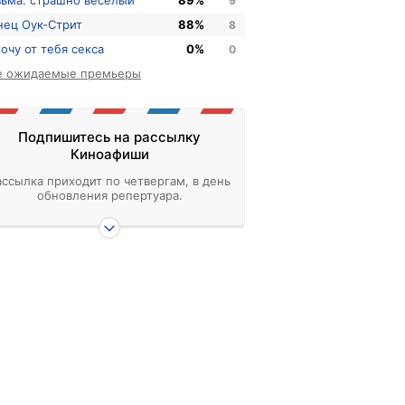
зьма: страшно веселый
89%
9
нец Оук-Стрит
88%
8
хочу от тебя секса
0%
0
е ожидаемые премьеры
Подпишитесь на рассылку
Киноафиши
ассылка приходит по четвергам, в день
обновления репертуара.