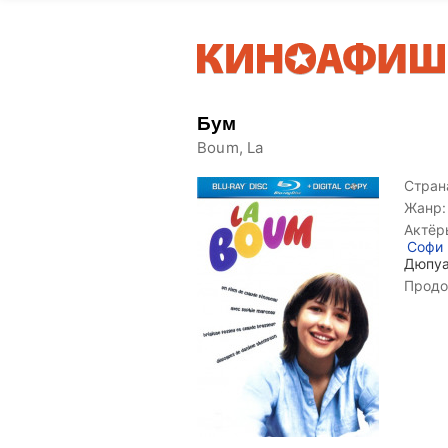
Бум
Boum, La
Страна
Жанр:
Актёр
Софи
Дюпу
Продо