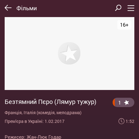
Фільми
16+
Безтямний Пєро (Лямур тужур)
1
Франція, Італія (комедія, мелодрама)
1:52
Прем'єра в Україні: 1.02.2017
Режисер:
Жан-Люк Годар