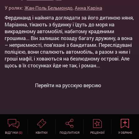
У ролях:
Жан-Поль Бельмондо
,
Анна Каріна
Фердинанд і найнята доглядати за його дитиною няня,
Маріанна, тікають з будинку і їдуть до моря на
викраденому автомобілі, набитому краденими
грошима... Він залишає позаду багату дружину, а вона
– неприємності, пов'язані з бандитами. Переслідувані
поліцією, вони спалюють автомобіль, а разом з ним і
гроші мафії, і ховаються на безлюдному острові. Але
щось в їх стосунках йде не так, і роман...
Перейти на русскую версию
ВІДГУКИ
(0)
КВИТКИ
ПОДІЛИТИСЯ
РЕЦЕНЗІЇ
У ОБРАНЕ