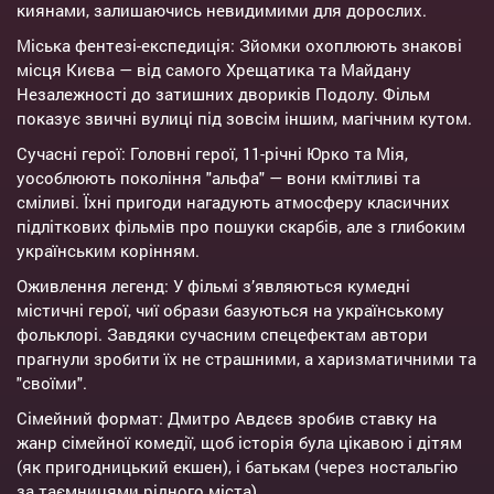
киянами, залишаючись невидимими для дорослих.
Міська фентезі-експедиція: Зйомки охоплюють знакові
місця Києва — від самого Хрещатика та Майдану
Незалежності до затишних двориків Подолу. Фільм
показує звичні вулиці під зовсім іншим, магічним кутом.
Сучасні герої: Головні герої, 11-річні Юрко та Мія,
уособлюють покоління "альфа" — вони кмітливі та
сміливі. Їхні пригоди нагадують атмосферу класичних
підліткових фільмів про пошуки скарбів, але з глибоким
українським корінням.
Оживлення легенд: У фільмі з’являються кумедні
містичні герої, чиї образи базуються на українському
фольклорі. Завдяки сучасним спецефектам автори
прагнули зробити їх не страшними, а харизматичними та
"своїми".
Сімейний формат: Дмитро Авдєєв зробив ставку на
жанр сімейної комедії, щоб історія була цікавою і дітям
(як пригодницький екшен), і батькам (через ностальгію
за таємницями рідного міста).