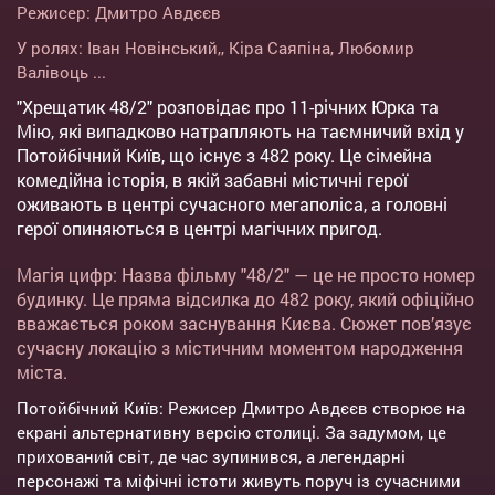
Режисер:
Дмитро Авдєєв
У ролях:
Іван Новінський,
,
Кіра Саяпіна
,
Любомир
Валівоць
...
"Хрещатик 48/2" розповідає про 11-річних Юрка та
Мію, які випадково натрапляють на таємничий вхід у
Потойбічний Київ, що існує з 482 року. Це сімейна
комедійна історія, в якій забавні містичні герої
оживають в центрі сучасного мегаполіса, а головні
герої опиняються в центрі магічних пригод.
Магія цифр: Назва фільму "48/2" — це не просто номер
будинку. Це пряма відсилка до 482 року, який офіційно
вважається роком заснування Києва. Сюжет пов’язує
сучасну локацію з містичним моментом народження
міста.
Потойбічний Київ: Режисер Дмитро Авдєєв створює на
екрані альтернативну версію столиці. За задумом, це
прихований світ, де час зупинився, а легендарні
персонажі та міфічні істоти живуть поруч із сучасними