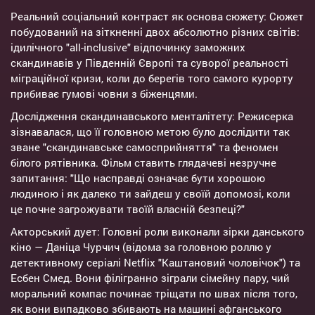
Реальний соціальний контраст як основа сюжету: Сюжет
побудований на зіткненні двох абсолютно різних світів:
ідилічного "all-inclusive" відпочинку заможних
скандинавів у Південній Європі та суворої реальності
міграційної кризи, коли до берегів того самого курорту
прибиває гумові човни з біженцями.
Дослідження скандинавського менталітету: Режисерка
зізнавалася, що її головною метою було дослідити так
зване "скандинавське самосприйняття" та феномен
білого рятівника. Фільм ставить глядачеві незручне
запитання: "Що насправді означає бути хорошою
людиною і як далеко ти зайдеш у своїй допомозі, коли
це почне загрожувати твоїй власній безпеці?"
Акторський дует: Головні роли виконали зірки данського
кіно — Даніца Чурчич (відома за головною роллю у
детективному серіалі Netflix "Каштановий чоловічок") та
Есбен Смед. Вони філігранно зіграли сімейну пару, чий
моральний компас починає тріщати по швах після того,
як вони випадково збивають на машині афганського