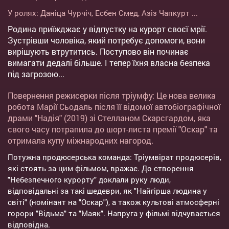
У ролях:
Даніца Чурчіч
,
Есбен Смед
,
Азіз Чапкурт
...
Родина приїжджає у відпустку на курорт своєї мрії.
Зустрівши чоловіка, який потребує допомоги, вони
вирішують втрутитись. Поступово він починає
вимагати дедалі більше. І тепер їхня власна безпека
під загрозою...
Повернення режисерки після тріумфу: Це нова велика
робота Марії Сьодаль після її відомої автобіографічної
драми "Надія" (2019) зі Стелланом Скарсгардом, яка
свого часу потрапила до шорт-листа премії "Оскар" та
отримала купу міжнародних нагород.
Потужна продюсерська команда: Тріумвірат продюсерів,
які стоять за цим фільмом, вражає. До створення
"Небезпечного курорту" доклали руку люди,
відповідальні за такі шедеври, як "Найгірша людина у
світі" (номінант на "Оскар"), а також культові атмосферні
горори "Відьма" та "Маяк". Напруга у фільмі відчувається
відповідна.