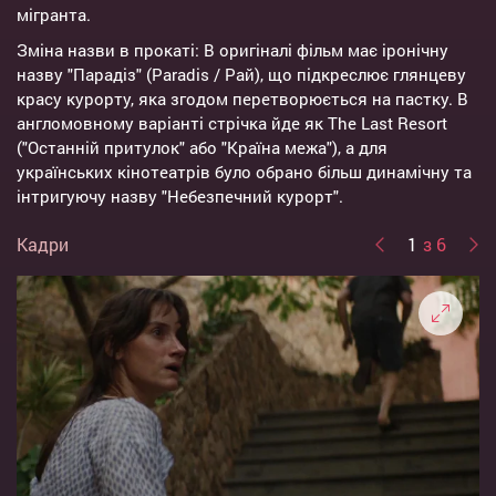
мігранта.
Зміна назви в прокаті: В оригіналі фільм має іронічну
назву "Парадіз" (Paradis / Рай), що підкреслює глянцеву
красу курорту, яка згодом перетворюється на пастку. В
англомовному варіанті стрічка йде як The Last Resort
("Останній притулок" або "Країна межа"), а для
українських кінотеатрів було обрано більш динамічну та
інтригуючу назву "Небезпечний курорт".
Кадри
1
з 6